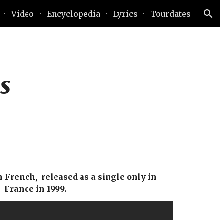
Video
Encyclopedia
Lyrics
Tourdates
ion
s
French,  released as a single only in 
France in 1999.