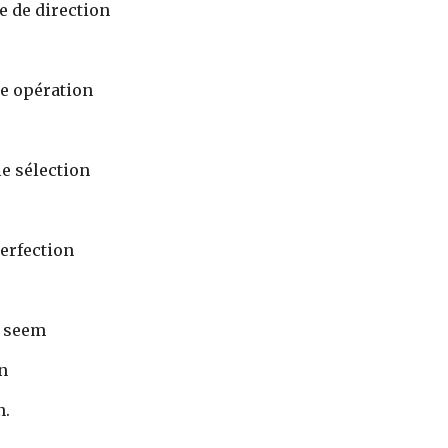
 de direction 
e opération 
le sélection 
erfection 
 seem 
n 
n.