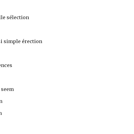
lle sélection 
si simple érection 
ences 
 
 seem 
n 
n 