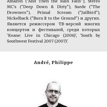
Amazon ("And Then the Rain Falls"), Stereo
MC's ("Deep Down & Dirty"), Suede ("The
Drowners"), Primal Scream ("Jailbird"),
Nickelback ("Burn It to the Ground") и других.
Является режиссером ТВ-версий многих
концертов и фестивалей, среди которых
'Keane: Live in Chicago (2006)', 'South by
Southwest Festival 2007 (2007)'.
André, Philippe