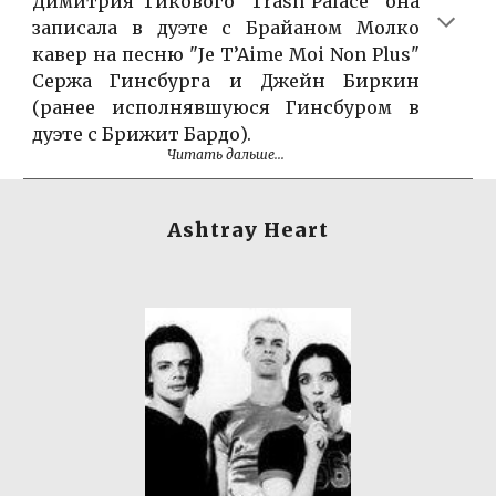
Димитрия Тикового "Trash Palace" она
записала в дуэте с Брайаном Молко
кавер на песню "Je T’Aime Moi Non Plus"
Сержа Гинсбурга и Джейн Биркин
(ранее исполнявшуюся Гинсбуром в
дуэте с Брижит Бардо).
Читать дальше...
Ashtray Heart